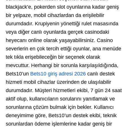
blackjack’e, pokerden slot oyunlarına kadar geniş
bir yelpaze, mobil cihazlardan da erişilebilir
durumdadır. Krupiyenin yönettiği rulet masasında
veya diğer canlı oyunlarda gerçek casinodaki
heyecanı online olarak yaşayabilirsiniz. Casino
severlerin en çok tercih ettiği oyunlar, ana menüde
tek tıkla erişebileceğin bir seçenek olarak
mevcuttur. Herhangi bir sorunla karşılaşıldığında,
Bets10’un
Bets10 giriş adresi 2026
canlı destek
hizmeti mobil cihazlar üzerinden de ulaşılabilir
durumdadır. Müşteri hizmetleri ekibi, 7 gün 24 saat
aktif olup, kullanıcıların sorularını yanıtlamak ve
sorunlarına çözüm bulmak için bekler. Kullanıcı
deneyimime göre, Bets10’un destek ekibi, teknik
sorunlardan ödeme işlemlerine kadar geniş bir