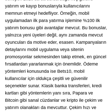
yatırım ve kayıp bonuslarıyla kullanıcılarını
memnun etmeyi hedefliyor. Örneğin, mobil
uygulamadan ilk para yatırma işlemine %100 ilk
yatırım bonusu gibi avantajlar mevcut. Bu bonuslar,
yalnızca yeni üyeleri değil, aynı zamanda mevcut
oyuncuları da motive eder, esasen. Kampanyaların
detaylarını mobil uygulama veya sitenin
promosyonlar sekmesinden takip etmek, en güncel
fırsatlardan yararlanmak için önemlidir. Ödeme
yöntemleri konusunda ise Bets10, mobil
kullanıcılar için oldukça çeşitli ve güvenilir
seçenekler sunar. Klasik banka transferleri, kredi
kartları gibi yöntemlerin yanı sıra, Papara ve
Bitcoin gibi sanal cüzdanlar ve kripto ile çekim ve
yatırım olanakları da mevcuttur. Çekim hızı ve