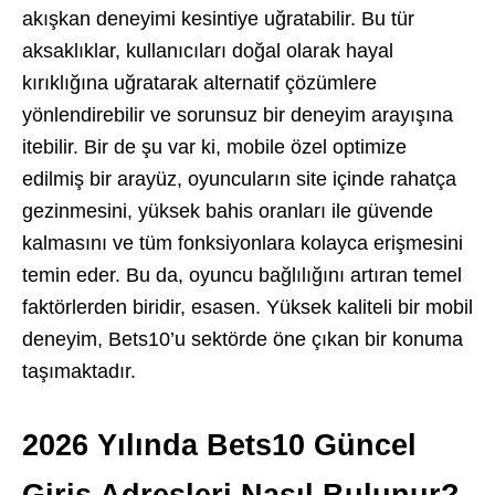
akışkan deneyimi kesintiye uğratabilir. Bu tür
aksaklıklar, kullanıcıları doğal olarak hayal
kırıklığına uğratarak alternatif çözümlere
yönlendirebilir ve sorunsuz bir deneyim arayışına
itebilir. Bir de şu var ki, mobile özel optimize
edilmiş bir arayüz, oyuncuların site içinde rahatça
gezinmesini, yüksek bahis oranları ile güvende
kalmasını ve tüm fonksiyonlara kolayca erişmesini
temin eder. Bu da, oyuncu bağlılığını artıran temel
faktörlerden biridir, esasen. Yüksek kaliteli bir mobil
deneyim, Bets10’u sektörde öne çıkan bir konuma
taşımaktadır.
2026 Yılında Bets10 Güncel