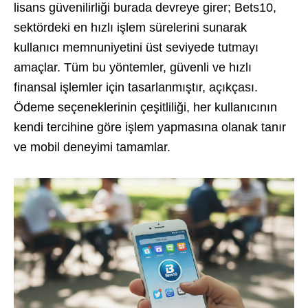
lisans güvenilirliği burada devreye girer; Bets10,
sektördeki en hızlı işlem sürelerini sunarak
kullanıcı memnuniyetini üst seviyede tutmayı
amaçlar. Tüm bu yöntemler, güvenli ve hızlı
finansal işlemler için tasarlanmıştır, açıkçası.
Ödeme seçeneklerinin çeşitliliği, her kullanıcının
kendi tercihine göre işlem yapmasına olanak tanır
ve mobil deneyimi tamamlar.