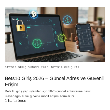
BETS10 GIRIŞ GÜNCEL 2026
BETS10 GIRIŞ YAP
Bets10 Giriş 2026 – Güncel Adres ve Güvenli
Erişim
Bets10 giriş yap işlemleri için 2026 güncel adreslerine nasıl
ulaşacağınızı ve güvenli mobil erişim adımlarını…
1 hafta önce