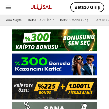
Bets10 Giriş
Ana Sayfa
Bets10 APK İndir
Bets10 Mobil Giriş
Bets10 Gi