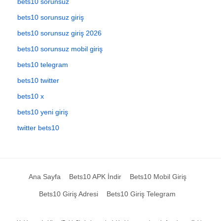
bets10 sorunsuz
bets10 sorunsuz giriş
bets10 sorunsuz giriş 2026
bets10 sorunsuz mobil giriş
bets10 telegram
bets10 twitter
bets10 x
bets10 yeni giriş
twitter bets10
Ana Sayfa
Bets10 APK İndir
Bets10 Mobil Giriş
Bets10 Giriş Adresi
Bets10 Giriş Telegram