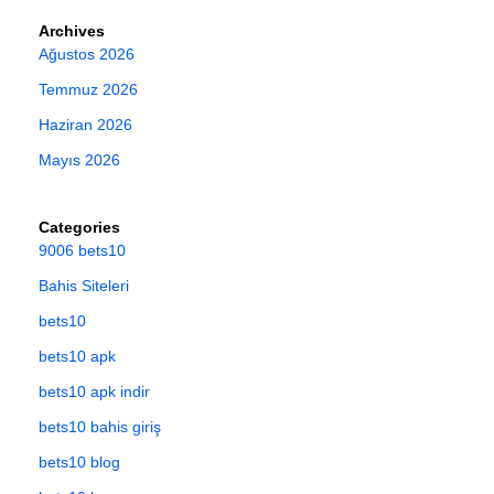
Archives
Ağustos 2026
Temmuz 2026
Haziran 2026
Mayıs 2026
Categories
9006 bets10
Bahis Siteleri
bets10
bets10 apk
bets10 apk indir
bets10 bahis giriş
bets10 blog