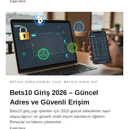
4 gün önce
BETS10 GIRIŞ GÜNCEL 2026
BETS10 GIRIŞ YAP
Bets10 Giriş 2026 – Güncel
Adres ve Güvenli Erişim
Bets10 giriş yap işlemleri için 2026 güncel adreslerine nasıl
ulaşacağınızı ve güvenli mobil erişim adımlarını öğrenin.
Bonuslar ve ödeme yöntemleri…
6 gün önce