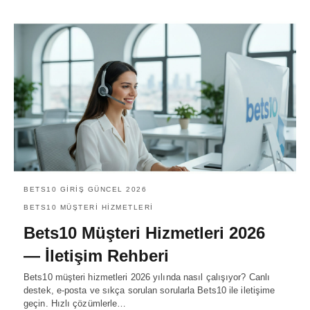
BETS10 GIRIŞ GÜNCEL 2026
BETS10 MÜŞTERI HIZMETLERI
Bets10 Müşteri Hizmetleri 2026
— İletişim Rehberi
Bets10 müşteri hizmetleri 2026 yılında nasıl çalışıyor? Canlı
destek, e-posta ve sıkça sorulan sorularla Bets10 ile iletişime
geçin. Hızlı çözümlerle…