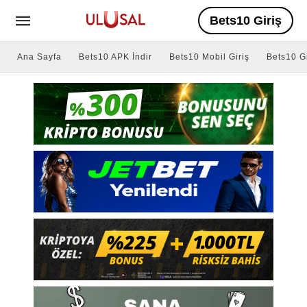
Bets10 Giriş
Ana Sayfa
Bets10 APK İndir
Bets10 Mobil Giriş
Bets10 Gi