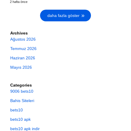
2 hafta önce
daha fazla göster
Archives
Ağustos 2026
Temmuz 2026
Haziran 2026
Mayıs 2026
Categories
9006 bets10
Bahis Siteleri
bets10
bets10 apk
bets10 apk indir