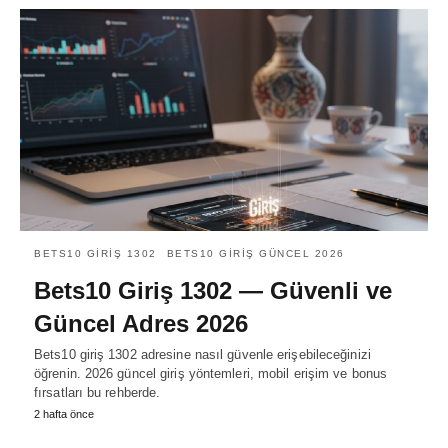
BETS10 GIRIŞ 1302
BETS10 GIRIŞ GÜNCEL 2026
Bets10 Giriş 1302 — Güvenli ve
Güncel Adres 2026
Bets10 giriş 1302 adresine nasıl güvenle erişebileceğinizi
öğrenin. 2026 güncel giriş yöntemleri, mobil erişim ve bonus
fırsatları bu rehberde.
2 hafta önce