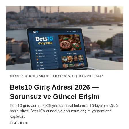
BETS10 GIRIŞ ADRESI
BETS10 GIRIŞ GÜNCEL 2026
Bets10 Giriş Adresi 2026 —
Sorunsuz ve Güncel Erişim
Bets10 giriş adresi 2026 yılında nasıl bulunur? Türkiye'nin köklü
bahis sitesi Bets10'a güncel ve sorunsuz erişim yöntemlerini
keşfedin.
1 hafta önce