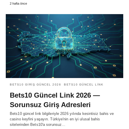
2 hafta önce
BETS10 GIRIŞ GÜNCEL 2026
BETS10 GÜNCEL LINK
Bets10 Güncel Link 2026 —
Sorunsuz Giriş Adresleri
Bets10 güncel link bilgileriyle 2026 yılında kesintisiz bahis ve
casino keyfini yaşayın. Türkiye'nin en iyi ulusal bahis
sitelerinden Bets10'a sorunsuz…