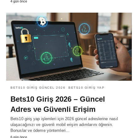
4 gün önce
BETS10 GIRIŞ GÜNCEL 2026
BETS10 GIRIŞ YAP
Bets10 Giriş 2026 – Güncel
Adres ve Güvenli Erişim
Bets10 giriş yap işlemleri için 2026 güncel adreslerine nasıl
ulaşacağınızı ve güvenli mobil erişim adımlarını öğrenin.
Bonuslar ve ödeme yöntemleri…
6 gün önce