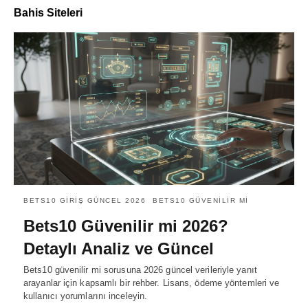
Bahis Siteleri
BETS10 GIRIŞ GÜNCEL 2026
BETS10 GÜVENILIR MI
Bets10 Güvenilir mi 2026?
Detaylı Analiz ve Güncel
Bets10 güvenilir mi sorusuna 2026 güncel verileriyle yanıt
arayanlar için kapsamlı bir rehber. Lisans, ödeme yöntemleri ve
kullanıcı yorumlarını inceleyin.