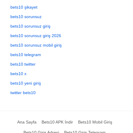
bets10 şikayet
bets10 sorunsuz
bets10 sorunsuz giriş
bets10 sorunsuz giriş 2026
bets10 sorunsuz mobil giriş
bets10 telegram
bets10 twitter
bets10 x
bets10 yeni giriş
twitter bets10
Ana Sayfa
Bets10 APK İndir
Bets10 Mobil Giriş
Bets10 Giriş Adresi
Bets10 Giriş Telegram