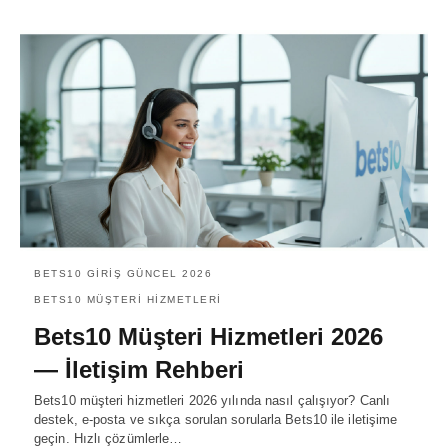
BETS10 GIRIŞ GÜNCEL 2026
BETS10 MÜŞTERI HIZMETLERI
Bets10 Müşteri Hizmetleri 2026
— İletişim Rehberi
Bets10 müşteri hizmetleri 2026 yılında nasıl çalışıyor? Canlı
destek, e-posta ve sıkça sorulan sorularla Bets10 ile iletişime
geçin. Hızlı çözümlerle…