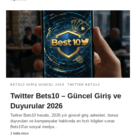
BETS10 GIRIŞ GÜNCEL 2026
TWITTER BETS10
Twitter Bets10 – Güncel Giriş ve
Duyurular 2026
Twitter Bets10 hesabı, 2026 yılı güncel giriş adresleri, bonus
duyuruları ve kampanyalar hakkında en hızlı bilgileri sunar.
Bets10'un sosyal medya…
1 hafta önce