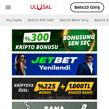
Bets10 Giriş
Ana Sayfa
Bets10 APK İndir
Bets10 Mobil Giriş
Bets10 Gi