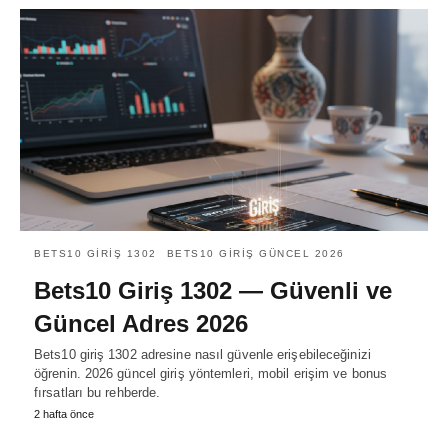
BETS10 GIRIŞ 1302
BETS10 GIRIŞ GÜNCEL 2026
Bets10 Giriş 1302 — Güvenli ve
Güncel Adres 2026
Bets10 giriş 1302 adresine nasıl güvenle erişebileceğinizi
öğrenin. 2026 güncel giriş yöntemleri, mobil erişim ve bonus
fırsatları bu rehberde.
2 hafta önce