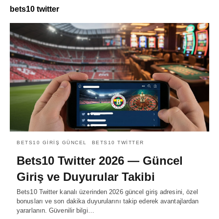
bets10 twitter
BETS10 GIRIŞ GÜNCEL
BETS10 TWITTER
Bets10 Twitter 2026 — Güncel
Giriş ve Duyurular Takibi
Bets10 Twitter kanalı üzerinden 2026 güncel giriş adresini, özel
bonusları ve son dakika duyurularını takip ederek avantajlardan
yararlanın. Güvenilir bilgi…