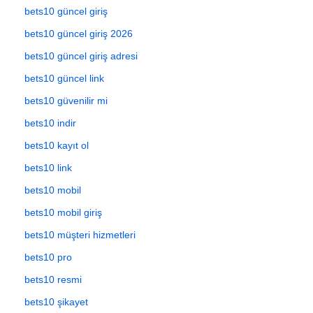
bets10 güncel giriş
bets10 güncel giriş 2026
bets10 güncel giriş adresi
bets10 güncel link
bets10 güvenilir mi
bets10 indir
bets10 kayıt ol
bets10 link
bets10 mobil
bets10 mobil giriş
bets10 müşteri hizmetleri
bets10 pro
bets10 resmi
bets10 şikayet