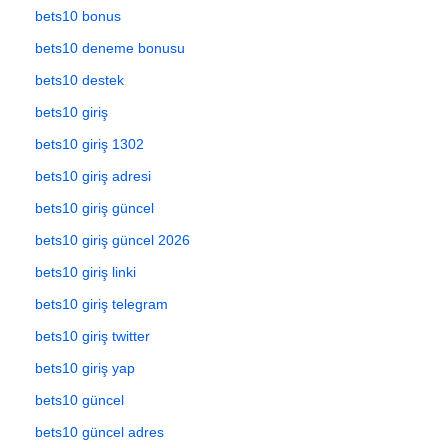
bets10 bonus
bets10 deneme bonusu
bets10 destek
bets10 giriş
bets10 giriş 1302
bets10 giriş adresi
bets10 giriş güncel
bets10 giriş güncel 2026
bets10 giriş linki
bets10 giriş telegram
bets10 giriş twitter
bets10 giriş yap
bets10 güncel
bets10 güncel adres