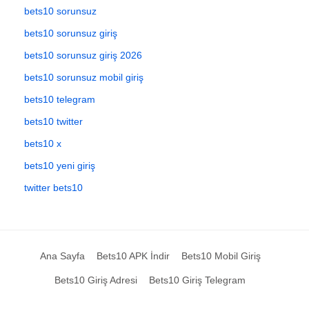
bets10 sorunsuz
bets10 sorunsuz giriş
bets10 sorunsuz giriş 2026
bets10 sorunsuz mobil giriş
bets10 telegram
bets10 twitter
bets10 x
bets10 yeni giriş
twitter bets10
Ana Sayfa
Bets10 APK İndir
Bets10 Mobil Giriş
Bets10 Giriş Adresi
Bets10 Giriş Telegram