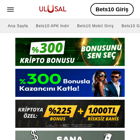
Bets10 Giriş
Ana Sayfa
Bets10 APK İndir
Bets10 Mobil Giriş
Bets10 Gi