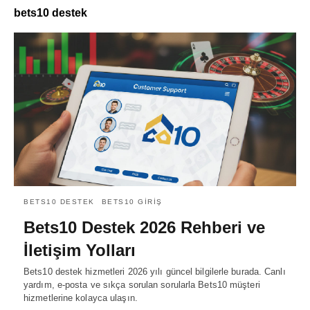
bets10 destek
BETS10 DESTEK
BETS10 GIRIŞ
Bets10 Destek 2026 Rehberi ve
İletişim Yolları
Bets10 destek hizmetleri 2026 yılı güncel bilgilerle burada. Canlı
yardım, e-posta ve sıkça sorulan sorularla Bets10 müşteri
hizmetlerine kolayca ulaşın.