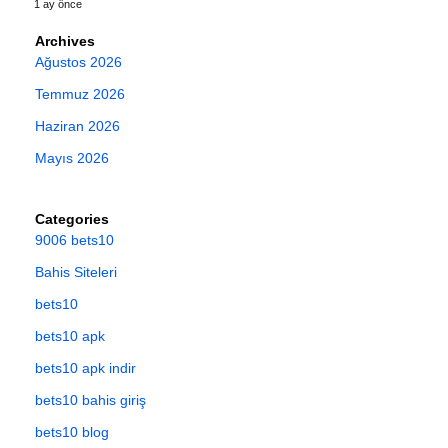
1 ay önce
Archives
Ağustos 2026
Temmuz 2026
Haziran 2026
Mayıs 2026
Categories
9006 bets10
Bahis Siteleri
bets10
bets10 apk
bets10 apk indir
bets10 bahis giriş
bets10 blog