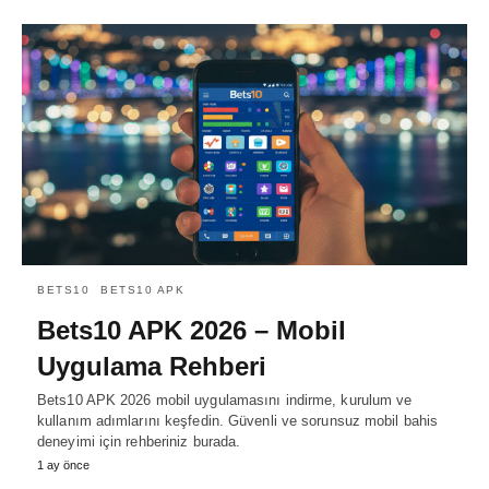
BETS10
BETS10 APK
Bets10 APK 2026 – Mobil
Uygulama Rehberi
Bets10 APK 2026 mobil uygulamasını indirme, kurulum ve
kullanım adımlarını keşfedin. Güvenli ve sorunsuz mobil bahis
deneyimi için rehberiniz burada.
1 ay önce