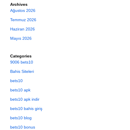
Archives
Ağustos 2026
Temmuz 2026
Haziran 2026
Mayıs 2026
Categories
9006 bets10
Bahis Siteleri
bets10
bets10 apk
bets10 apk indir
bets10 bahis giriş
bets10 blog
bets10 bonus