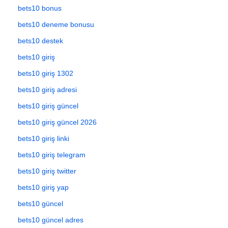
bets10 bonus
bets10 deneme bonusu
bets10 destek
bets10 giriş
bets10 giriş 1302
bets10 giriş adresi
bets10 giriş güncel
bets10 giriş güncel 2026
bets10 giriş linki
bets10 giriş telegram
bets10 giriş twitter
bets10 giriş yap
bets10 güncel
bets10 güncel adres