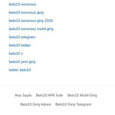
bets10 sorunsuz
bets10 sorunsuz giriş
bets10 sorunsuz giriş 2026
bets10 sorunsuz mobil giriş
bets10 telegram
bets10 twitter
bets10 x
bets10 yeni giriş
twitter bets10
Ana Sayfa
Bets10 APK İndir
Bets10 Mobil Giriş
Bets10 Giriş Adresi
Bets10 Giriş Telegram