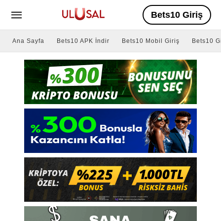
Bets10 Giriş
Ana Sayfa
Bets10 APK İndir
Bets10 Mobil Giriş
Bets10 Gi