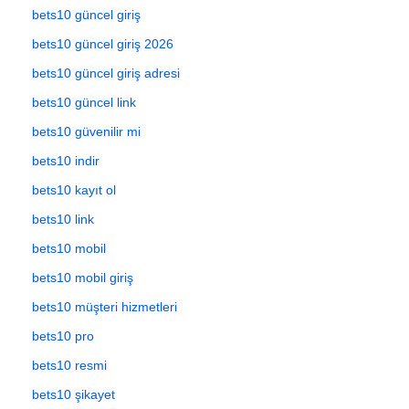
bets10 güncel giriş
bets10 güncel giriş 2026
bets10 güncel giriş adresi
bets10 güncel link
bets10 güvenilir mi
bets10 indir
bets10 kayıt ol
bets10 link
bets10 mobil
bets10 mobil giriş
bets10 müşteri hizmetleri
bets10 pro
bets10 resmi
bets10 şikayet