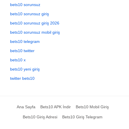
bets10 sorunsuz
bets10 sorunsuz giriş
bets10 sorunsuz giriş 2026
bets10 sorunsuz mobil giriş
bets10 telegram
bets10 twitter
bets10 x
bets10 yeni giriş
twitter bets10
Ana Sayfa
Bets10 APK İndir
Bets10 Mobil Giriş
Bets10 Giriş Adresi
Bets10 Giriş Telegram